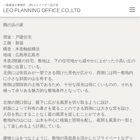
一級建築士事務所 (有)エルイーオー設計室
LEO PLANNING OFFICE CO.,LTD
隅の浜の家
用途：戸建住宅
工種：新築
構造：木造軸組構法
地域：広島県広島市
木造2階建の住宅。敷地は、下の住宅地から緩やかに上がった小高い丘の
中腹に位置している。
北側には街並みが一望できる開けた景色が広がり、西側には同一敷地内
に小さな斜面の山を有する。
南側は階段状の土地であるため、十分な採光は得にくいものの、それを
補って余りある魅力的な敷地条件となっている。
北側の開口部は、眼下に広がる風景を切り取るように設計。
斜面によって特有の暑さを遮ることのできる西側には大きな窓を設け、
人目を気にすることなく庭の風景を楽しむことができる。
敷地内の山には、山木を中心に植栽と照明を配し、夜間も風景の一部と
して楽しめるよう計画している。
建物と山をつなぐように、敷地の高低差を活かしたプライベートなデッ