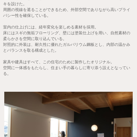
キを設けた。
周囲の視線を遮ることができるため、外部空間でありながら高いプライ
バシー性を確保している。
室内の仕上げには、経年変化を楽しめる素材を採用。
床にはスギの無垢フローリング、壁には塗装仕上げを用い、自然素材の
柔らかさを空間に取り込んでいる。
対照的に外装は、耐久性に優れたガルバリウム鋼板とし、内部の温かみ
とバランスを取る構成とした。
家具や建具はすべて、この住宅のために製作したオリジナル。
空間に一体感をもたらし、住まい手の暮らしに寄り添う設えとなってい
る。