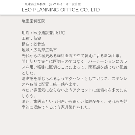
一級建築士事務所 (有)エルイーオー設計室
LEO PLANNING OFFICE CO.,LTD
亀宝歯科医院
用途：医療施設兼用住宅
工種：新築
構造：鉄骨造
地域：広島県広島市
先代からの歴史ある歯科医院の立て替えによる新築工事。
間仕切りで完全に区切るのではなく、パーテーションにガラ
スを用い曖昧に区切ることによって、閉塞感を感じない配置
とした。
清潔感を感じられるようアクセントとしてガラス、ステンレ
スを各所に配置し統一感を出す。
冷たい雰囲気にならないようアクセントに無垢材を多めにあ
しらう。
また、歯医者という用途から細かい収納が多く、それらを効
率的に収納できるよう家具製作をした。