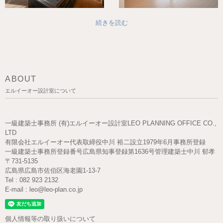
続きを読む
ABOUT
エルイーオー設計室について
一級建築士事務所 (有)エルイーオー設計室
LEO PLANNING OFFICE CO.,
LTD
有限会社
エルイーオー
代表取締役
中川 裕二
設立
1979年6月
事務所登録
一級建築士事務所
登録番号
広島県知事登録第1636号
管理建築士
中川 郁孝
〒731-5135
広島県広島市佐伯区海老園1-13-7
Tel : 082 923 2132
E-mail : leo@leo-plan.co.jp
個人情報等の取り扱いについて